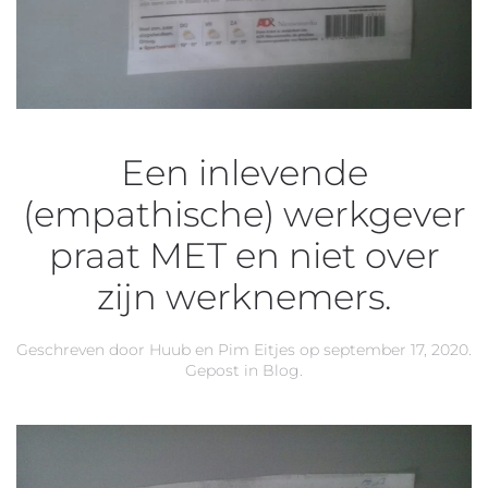
Een inlevende
(empathische) werkgever
praat MET en niet over
zijn werknemers.
Geschreven door
Huub en Pim Eitjes
op
september 17, 2020
.
Gepost in
Blog
.