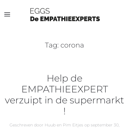
Overslaan en naar de inhoud gaan
Tag:
corona
Help de
EMPATHIEEXPERT
verzuipt in de supermarkt
!
Geschreven door
Huub en Pim Eitjes
op
september 30,